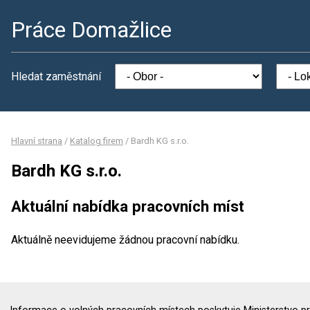
Práce Domažlice
Hledat zaměstnání
Hlavní strana
/
Katalog firem
/
Bardh KG s.r.o.
Bardh KG s.r.o.
Aktuální nabídka pracovních míst
Aktuálně neevidujeme žádnou pracovní nabídku.