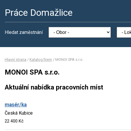
Práce Domažlice
Hledat zaměstnání
Hlavní strana
/
Katalog firem
/
MONOI SPA s.r.o.
MONOI SPA s.r.o.
Aktuální nabídka pracovních míst
masér/ka
Česká Kubice
22 400 Kč