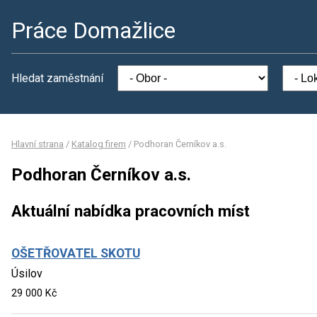
Práce Domažlice
Hledat zaměstnání
Hlavní strana
/
Katalog firem
/
Podhoran Černíkov a.s.
Podhoran Černíkov a.s.
Aktuální nabídka pracovních míst
OŠETŘOVATEL SKOTU
Úsilov
29 000 Kč