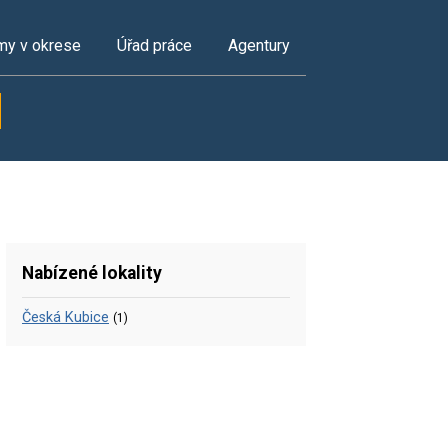
my v okrese
Úřad práce
Agentury
Nabízené lokality
Česká Kubice
(1)