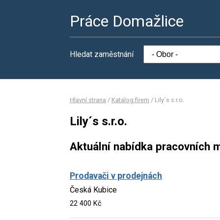
Práce Domažlice
Hledat zaměstnání
Hlavní strana
/
Katalog firem
/
Lily´s s.r.o.
Lily´s s.r.o.
Aktuální nabídka pracovních m
Prodavači v prodejnách
Česká Kubice
22 400 Kč