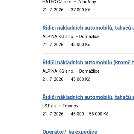
HATEC CZ s.r.o. – Zahořany
21. 7. 2026
·
37 000 Kč
Řidiči nákladních automobilů, tahačů 
ALPINA KG s.r.o. – Domažlice
21. 7. 2026
·
45 000 Kč
Řidiči nákladních automobilů (kromě 
ALPINA KG s.r.o. – Domažlice
21. 7. 2026
·
45 000 Kč
Řidiči nákladních automobilů, tahačů 
LST a.s. – Trhanov
21. 7. 2026
·
45 000 – 55 000 Kč
Operátor/-ka expedice