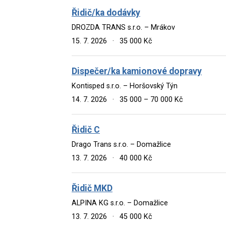
Řidič/ka dodávky
DROZDA TRANS s.r.o. – Mrákov
15. 7. 2026
·
35 000 Kč
Dispečer/ka kamionové dopravy
Kontisped s.r.o. – Horšovský Týn
14. 7. 2026
·
35 000 – 70 000 Kč
Řidič C
Drago Trans s.r.o. – Domažlice
13. 7. 2026
·
40 000 Kč
Řidič MKD
ALPINA KG s.r.o. – Domažlice
13. 7. 2026
·
45 000 Kč