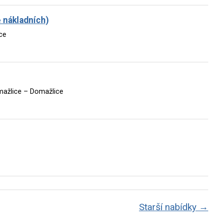
 nákladních)
ce
ažlice – Domažlice
Starší nabídky →