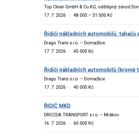
Top Clean GmbH & Co.KG, odštěpný závod Dom
17. 7. 2026
·
48 000 – 51 000 Kč
Řidiči nákladních automobilů, tahačů 
Drago Trans s.r.o. – Domažlice
17. 7. 2026
·
45 000 Kč
Řidiči nákladních automobilů (kromě 
Drago Trans s.r.o. – Domažlice
17. 7. 2026
·
40 000 Kč
ŘIDIČ MKD
DROZDA TRANSPORT s.r.o. – Mrákov
16. 7. 2026
·
60 000 Kč