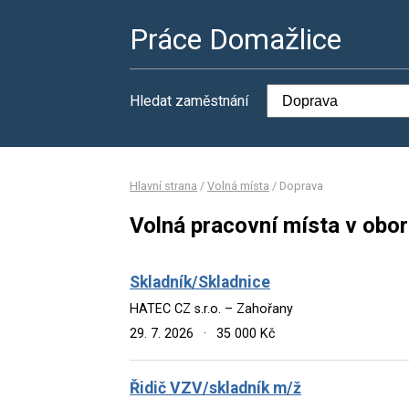
Práce Domažlice
Hledat zaměstnání
Hlavní strana
/
Volná místa
/
Doprava
Volná pracovní místa v obo
Skladník/Skladnice
HATEC CZ s.r.o. – Zahořany
29. 7. 2026
·
35 000 Kč
Řidič VZV/skladník m/ž