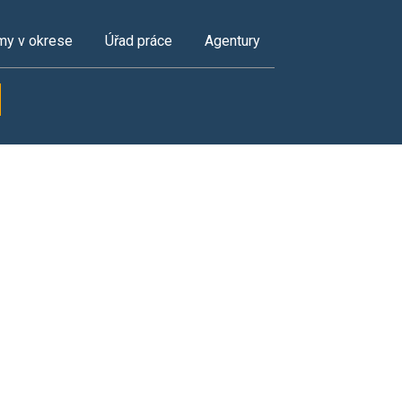
my v okrese
Úřad práce
Agentury