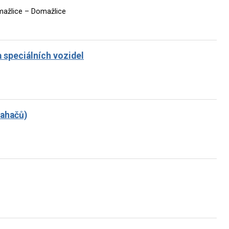
ažlice – Domažlice
a speciálních vozidel
tahačů)