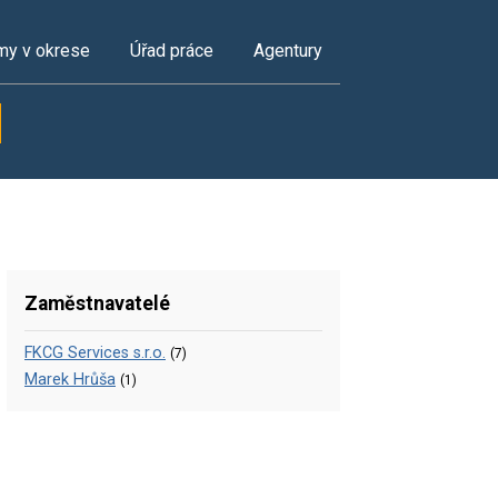
my v okrese
Úřad práce
Agentury
Zaměstnavatelé
FKCG Services s.r.o.
(7)
Marek Hrůša
(1)