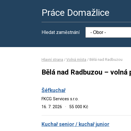
Práce Domažlice
Hledat zaměstnání
Hlavní strana
/
Volná místa
/
Bělá nad Radbuzou
Bělá nad Radbuzou – volná 
Šéfkuchař
FKCG Services s.r.o.
16. 7. 2026
·
55 000 Kč
Kuchař senior / kuchař junior