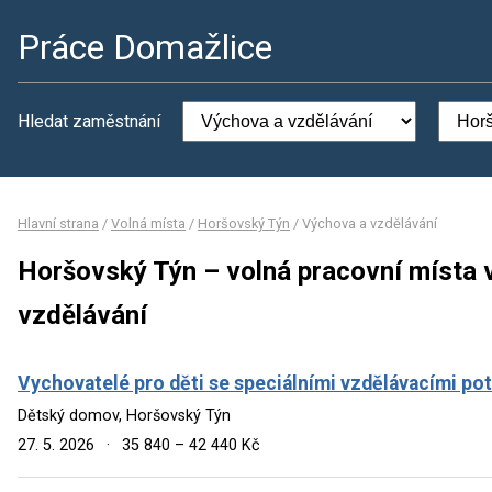
Práce Domažlice
Hledat zaměstnání
Hlavní strana
/
Volná místa
/
Horšovský Týn
/
Výchova a vzdělávání
Horšovský Týn – volná pracovní místa 
vzdělávání
Vychovatelé pro děti se speciálními vzdělávacími po
Dětský domov, Horšovský Týn
27. 5. 2026
·
35 840 – 42 440 Kč