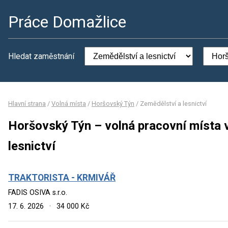
Práce Domažlice
Hledat zaměstnání
Hlavní strana
/
Volná místa
/
Horšovský Týn
/
Zemědělství a lesnictví
Horšovský Týn – volná pracovní místa 
lesnictví
TRAKTORISTA - KRMIVÁŘ
FADIS OSIVA s.r.o.
17. 6. 2026
·
34 000 Kč