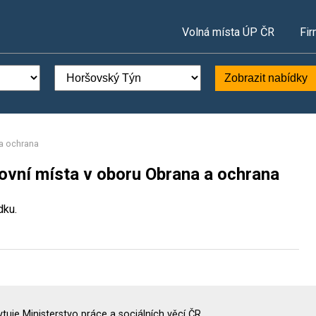
Volná místa ÚP ČR
Fir
Zobrazit nabídky
a ochrana
ovní místa v oboru Obrana a ochrana
dku.
uje Ministerstvo práce a sociálních věcí ČR.