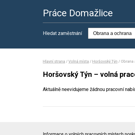
Práce Domažlice
Hledat zaměstnání
Hlavní strana
/
Volná místa
/
Horšovský Týn
/
Obrana 
Horšovský Týn – volná prac
Aktuálně neevidujeme žádnou pracovní nabí
Informace o volných pracovních místech poskyt