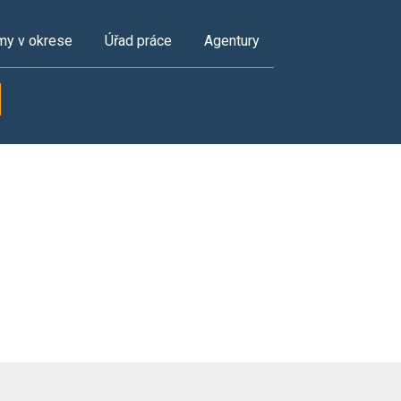
my v okrese
Úřad práce
Agentury