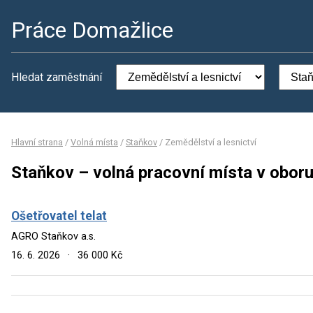
Práce Domažlice
Hledat zaměstnání
Hlavní strana
/
Volná místa
/
Staňkov
/
Zemědělství a lesnictví
Staňkov – volná pracovní místa v oboru
Ošetřovatel telat
AGRO Staňkov a.s.
16. 6. 2026
·
36 000 Kč