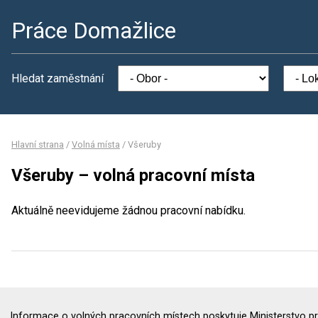
Práce Domažlice
Hledat zaměstnání
Hlavní strana
/
Volná místa
/
Všeruby
Všeruby – volná pracovní místa
Aktuálně neevidujeme žádnou pracovní nabídku.
Informace o volných pracovních místech poskytuje Ministerstvo pr