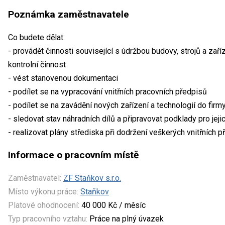
Poznámka zaměstnavatele
Co budete dělat:
- provádět činnosti související s údržbou budovy, strojů a zaří
kontrolní činnost
- vést stanovenou dokumentaci
- podílet se na vypracování vnitřních pracovních předpisů
- podílet se na zavádění nových zařízení a technologií do firm
- sledovat stav náhradních dílů a připravovat podklady pro jejic
- realizovat plány střediska při dodržení veškerých vnitřních p
Informace o pracovním místě
Zaměstnavatel:
ZF Staňkov s.r.o.
Místo výkonu práce:
Staňkov
Platové ohodnocení:
40 000 Kč / měsíc
Typ pracovního vztahu:
Práce na plný úvazek