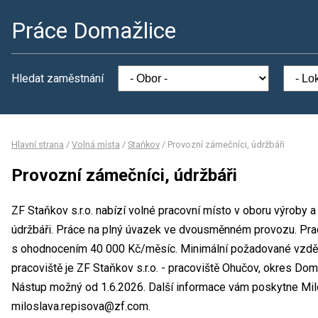
Práce Domažlice
Hledat zaměstnání
Hlavní strana
/
Volná místa
/
Staňkov
/
Provozní zámečníci, údržbáři
Provozní zámečníci, údržbáři
ZF Staňkov s.r.o. nabízí volné pracovní místo v oboru výroby 
údržbáři. Práce na plný úvazek ve dvousměnném provozu. Pra
s ohodnocením 40 000 Kč/měsíc. Minimální požadované vzdělá
pracoviště je ZF Staňkov s.r.o. - pracoviště Ohučov, okres Dom
Nástup možný od 1.6.2026. Další informace vám poskytne Milos
miloslava.repisova@zf.com.