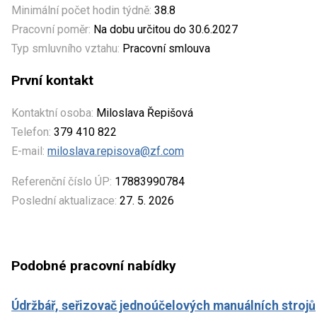
Minimální počet hodin týdně:
38.8
Pracovní poměr:
Na dobu určitou do 30.6.2027
Typ smluvního vztahu:
Pracovní smlouva
První kontakt
Kontaktní osoba:
Miloslava Řepišová
Telefon:
379 410 822
E-mail:
miloslava.repisova@zf.com
Referenční číslo ÚP:
17883990784
Poslední aktualizace:
27. 5. 2026
Podobné pracovní nabídky
Údržbář, seřizovač jednoúčelových manuálních strojů