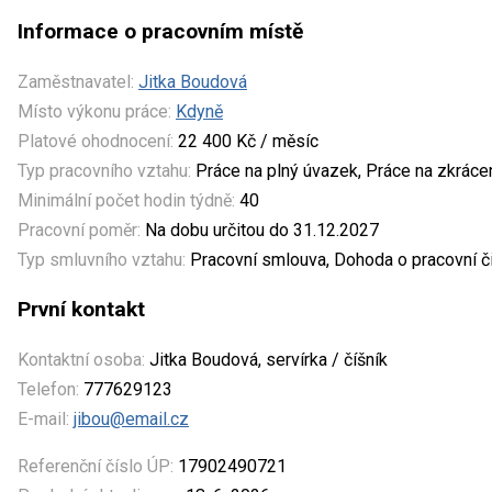
Informace o pracovním místě
Zaměstnavatel:
Jitka Boudová
Místo výkonu práce:
Kdyně
Platové ohodnocení:
22 400 Kč / měsíc
Typ pracovního vztahu:
Práce na plný úvazek, Práce na zkrác
Minimální počet hodin týdně:
40
Pracovní poměr:
Na dobu určitou do 31.12.2027
Typ smluvního vztahu:
Pracovní smlouva, Dohoda o pracovní č
První kontakt
Kontaktní osoba:
Jitka Boudová, servírka / číšník
Telefon:
777629123
E-mail:
jibou@email.cz
Referenční číslo ÚP:
17902490721