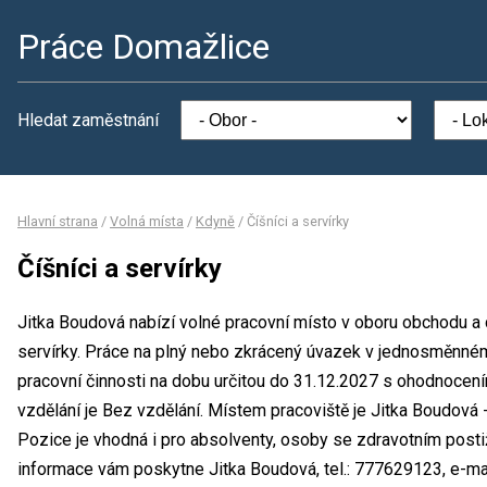
Práce Domažlice
Hledat zaměstnání
Hlavní strana
/
Volná místa
/
Kdyně
/
Číšníci a servírky
Číšníci a servírky
Jitka Boudová nabízí volné pracovní místo v oboru obchodu a c
servírky. Práce na plný nebo zkrácený úvazek v jednosměnn
pracovní činnosti na dobu určitou do 31.12.2027 s ohodnoce
vzdělání je Bez vzdělání. Místem pracoviště je Jitka Boudová
Pozice je vhodná i pro absolventy, osoby se zdravotním post
informace vám poskytne Jitka Boudová, tel.: 777629123, e-mai