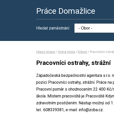
Práce Domažlice
Hledat zaměstnání
Hlavní strana
/
Volná místa
/
Kdyně
/
Pracovníci ostrah
Pracovníci ostrahy, strážní
Západočeská bezpečnostní agentura s.r.o. n
pozici Pracovníci ostrahy, strážní. Práce 
Pracovní poměr s ohodnocením 22 400 Kč/mě
škola. Místem pracoviště je Pracoviště Kdy
zdravotním postižením. Nástup možný od 1.
tel.: 608339381, e-mail: info@zcba.cz.