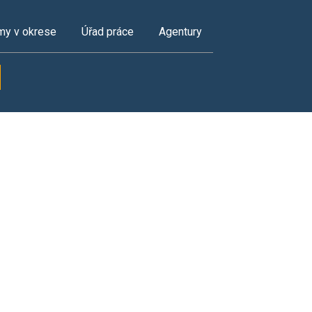
my v okrese
Úřad práce
Agentury