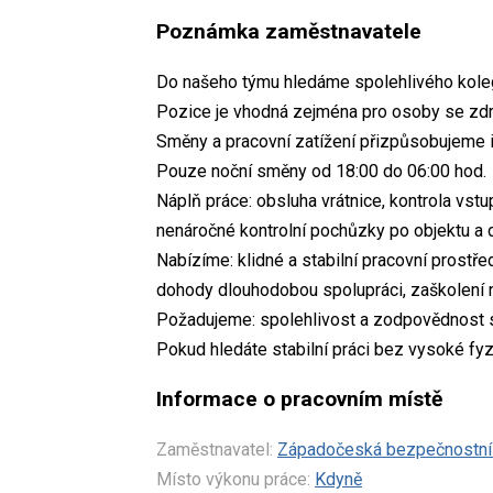
Poznámka zaměstnavatele
Do našeho týmu hledáme spolehlivého kolegu
Pozice je vhodná zejména pro osoby se zdra
Směny a pracovní zatížení přizpůsobujeme 
Pouze noční směny od 18:00 do 06:00 hod.
Náplň práce: obsluha vrátnice, kontrola vst
nenáročné kontrolní pochůzky po objektu a
Nabízíme: klidné a stabilní pracovní prostř
dohody dlouhodobou spolupráci, zaškolení 
Požadujeme: spolehlivost a zodpovědnost slu
Pokud hledáte stabilní práci bez vysoké fy
Informace o pracovním místě
Zaměstnavatel:
Západočeská bezpečnostní a
Místo výkonu práce:
Kdyně