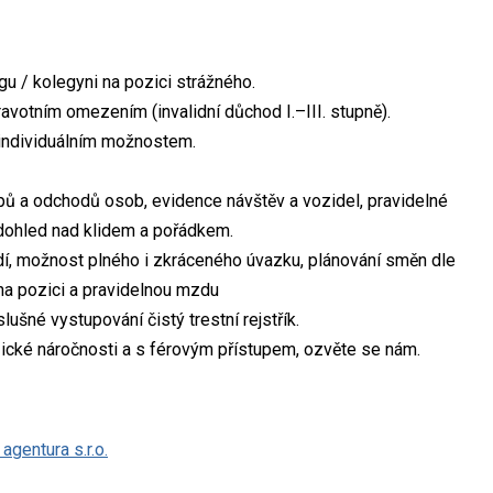
 / kolegyni na pozici strážného.
votním omezením (invalidní důchod I.–III. stupně).
individuálním možnostem.
upů a odchodů osob, evidence návštěv a vozidel, pravidelné
 dohled nad klidem a pořádkem.
edí, možnost plného i zkráceného úvazku, plánování směn dle
na pozici a pravidelnou mzdu
šné vystupování čistý trestní rejstřík.
zické náročnosti a s férovým přístupem, ozvěte se nám.
gentura s.r.o.