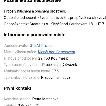
Poznámka zaměstnavatele
Práce v hlučném a prašném prostředí.
Osobní ohodnocení, závodní stravování, příspěvek na stravová
Osobní kontakt Steatit s.r.o., Klenčí pod Čerchovem 181, ÚT 7 -
Informace o pracovním místě
Zaměstnavatel:
STEATIT s.r.o.
Místo výkonu práce:
Klenčí pod Čerchovem
Platové ohodnocení:
29 160 Kč / měsíc
Typ pracovního vztahu:
Práce na plný úvazek
Minimální počet hodin týdně:
37.5
Typ smluvního vztahu:
Pracovní smlouva
První kontakt
Kontaktní osoba:
Petra Matasová
Telefon:
379 794 331