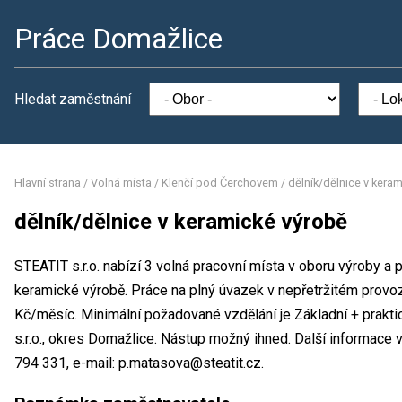
Práce Domažlice
Hledat zaměstnání
Hlavní strana
/
Volná místa
/
Klenčí pod Čerchovem
/
dělník/dělnice v kera
dělník/dělnice v keramické výrobě
STEATIT s.r.o. nabízí 3 volná pracovní místa v oboru výroby a 
keramické výrobě. Práce na plný úvazek v nepřetržitém prov
Kč/měsíc. Minimální požadované vzdělání je Základní + prakti
s.r.o., okres Domažlice. Nástup možný ihned. Další informace 
794 331, e-mail: p.matasova@steatit.cz.