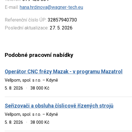
E-mail:
hana.hrdinova@wagner-tech.eu
Referenční číslo ÚP:
32857940730
Poslední aktualizace:
27. 5. 2026
Podobné pracovní nabídky
Operátor CNC frézy Mazak - v programu Mazatrol
Vellpom, spol. s r.o. – Kdyně
5. 8. 2026
·
38 000 Kč
Seřizovači a obsluha číslicově řízených strojů
Vellpom, spol. s r.o. – Kdyně
5. 8. 2026
·
38 000 Kč