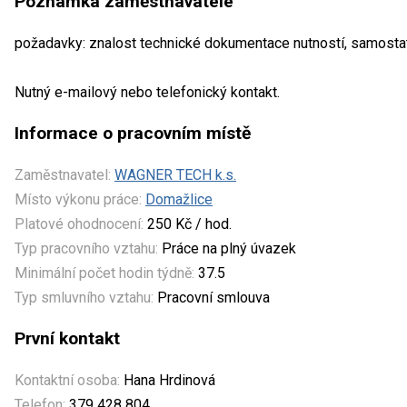
Poznámka zaměstnavatele
požadavky: znalost technické dokumentace nutností, samosta
Nutný e-mailový nebo telefonický kontakt.
Informace o pracovním místě
Zaměstnavatel:
WAGNER TECH k.s.
Místo výkonu práce:
Domažlice
Platové ohodnocení:
250 Kč / hod.
Typ pracovního vztahu:
Práce na plný úvazek
Minimální počet hodin týdně:
37.5
Typ smluvního vztahu:
Pracovní smlouva
První kontakt
Kontaktní osoba:
Hana Hrdinová
Telefon:
379 428 804