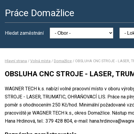
Práce Domažlice
Hledat zaměstnání
Hlavní strana
/
Volná místa
/
Domažlice
/
OBSLUHA CNC STROJE - LASER, 
OBSLUHA CNC STROJE - LASER, TRUM
WAGNER TECH k.s. nabízí volné pracovní místo v oboru výro
STROJE - LASER, TRUMATIC, OHRAŇOVACÍ LIS. Práce na plný
poměr s ohodnocením 250 Kč/hod. Minimální požadované vzděl
pracoviště je WAGNER TECH k.s., okres Domažlice. Nástup mo
Hana Hrdinová, tel.: 379 428 804, e-mail: hana.hrdinova@wagne