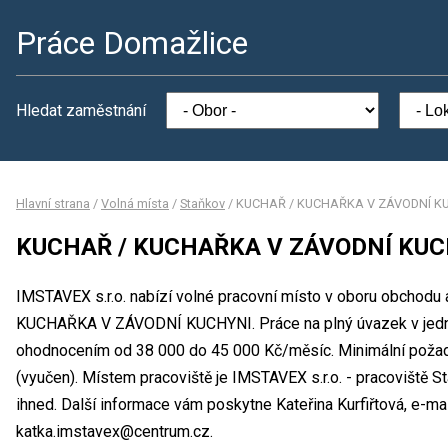
Práce Domažlice
Hledat zaměstnání
Hlavní strana
/
Volná místa
/
Staňkov
/
KUCHAŘ / KUCHAŘKA V ZÁVODNÍ K
KUCHAŘ / KUCHAŘKA V ZÁVODNÍ KUC
IMSTAVEX s.r.o. nabízí volné pracovní místo v oboru obchodu
KUCHAŘKA V ZÁVODNÍ KUCHYNI. Práce na plný úvazek v jed
ohodnocením od 38 000 do 45 000 Kč/měsíc. Minimální požad
(vyučen). Místem pracoviště je IMSTAVEX s.r.o. - pracoviště 
ihned. Další informace vám poskytne Kateřina Kurfiřtová, e-mai
katka.imstavex@centrum.cz.