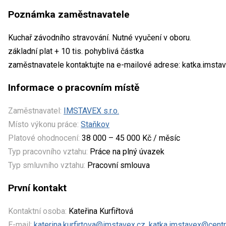
Poznámka zaměstnavatele
Kuchař závodního stravování. Nutné vyučení v oboru.
základní plat + 10 tis. pohyblivá částka
zaměstnavatele kontaktujte na e-mailové adrese: katka.imst
Informace o pracovním místě
Zaměstnavatel:
IMSTAVEX s.r.o.
Místo výkonu práce:
Staňkov
Platové ohodnocení:
38 000 – 45 000 Kč / měsíc
Typ pracovního vztahu:
Práce na plný úvazek
Typ smluvního vztahu:
Pracovní smlouva
První kontakt
Kontaktní osoba:
Kateřina Kurfiřtová
E-mail:
katerina.kurfirtova@imstavex.cz, katka.imstavex@cent