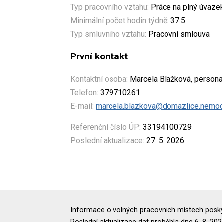
Typ pracovního vztahu:
Práce na plný úvaze
Minimální počet hodin týdně:
37.5
Typ smluvního vztahu:
Pracovní smlouva
První kontakt
Kontaktní osoba:
Marcela Blažková, persona
Telefon:
379710261
E-mail:
marcela.blazkova@domazlice.nemoc
Referenční číslo ÚP:
33194100729
Poslední aktualizace:
27. 5. 2026
Informace o volných pracovních místech poskyt
Poslední aktualizace dat proběhla dne 6. 8. 202