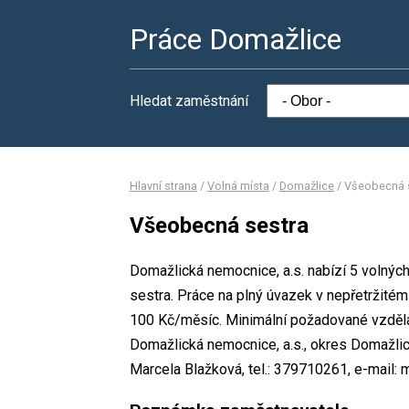
Práce Domažlice
Hledat zaměstnání
Hlavní strana
/
Volná místa
/
Domažlice
/
Všeobecná 
Všeobecná sestra
Domažlická nemocnice, a.s. nabízí 5 volnýc
sestra. Práce na plný úvazek v nepřetržit
100 Kč/měsíc. Minimální požadované vzdělán
Domažlická nemocnice, a.s., okres Domažli
Marcela Blažková, tel.: 379710261, e-mail