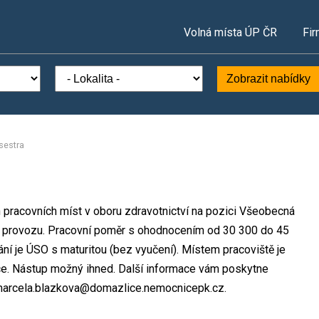
Volná místa ÚP ČR
Fir
Zobrazit nabídky
sestra
h pracovních míst v oboru zdravotnictví na pozici Všeobecná
ém provozu. Pracovní poměr s ohodnocením od 30 300 do 45
í je ÚSO s maturitou (bez vyučení). Místem pracoviště je
ce. Nástup možný ihned. Další informace vám poskytne
: marcela.blazkova@domazlice.nemocnicepk.cz.