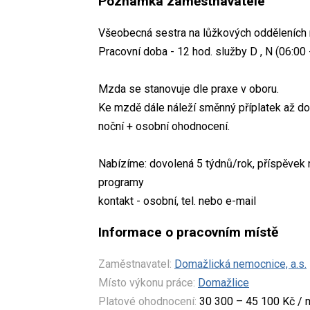
Poznámka zaměstnavatele
Všeobecná sestra na lůžkových odděleních 
Pracovní doba - 12 hod. služby D , N (06:00 
Mzda se stanovuje dle praxe v oboru.
Ke mzdě dále náleží směnný příplatek až do 
noční + osobní ohodnocení.
Nabízíme: dovolená 5 týdnů/rok, příspěvek na
programy
kontakt - osobní, tel. nebo e-mail
Informace o pracovním místě
Zaměstnavatel:
Domažlická nemocnice, a.s.
Místo výkonu práce:
Domažlice
Platové ohodnocení:
30 300 – 45 100 Kč / 