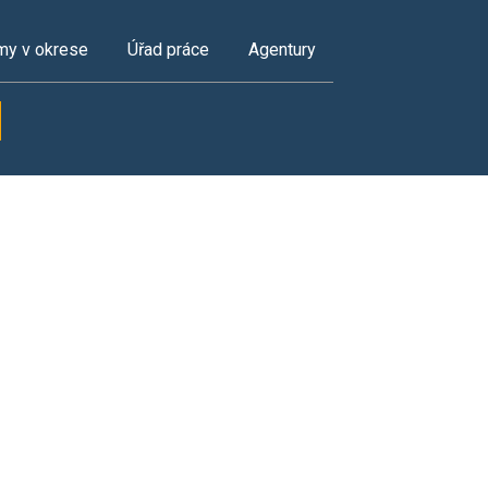
my v okrese
Úřad práce
Agentury