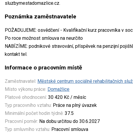
sluzbymestadomazlice.cz.
Poznámka zaměstnavatele
POŽADUJEME: osvědčení - Kvalifikační kurz pracovníka v soci
Po roce možnost smlouva na neurčito
NABÍZÍME: podnikové stravování, příspěvek na penzijní pojiště
kontakt tel.
Informace o pracovním místě
Zaměstnavatel:
Městské centrum sociálně rehabilitačních slu
Místo výkonu práce:
Domažlice
Platové ohodnocení:
30 420 Kč / měsíc
Typ pracovního vztahu:
Práce na plný úvazek
Minimální počet hodin týdně:
37.5
Pracovní poměr:
Na dobu určitou do 30.6.2027
Typ smluvního vztahu:
Pracovní smlouva