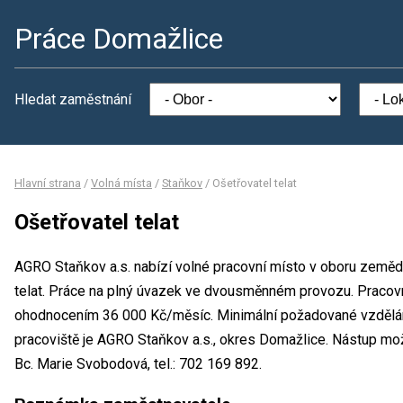
Práce Domažlice
Hledat zaměstnání
Hlavní strana
/
Volná místa
/
Staňkov
/
Ošetřovatel telat
Ošetřovatel telat
AGRO Staňkov a.s. nabízí volné pracovní místo v oboru zeměděl
telat. Práce na plný úvazek ve dvousměnném provozu. Pracovn
ohodnocením 36 000 Kč/měsíc. Minimální požadované vzdělání
pracoviště je AGRO Staňkov a.s., okres Domažlice. Nástup mo
Bc. Marie Svobodová, tel.: 702 169 892.